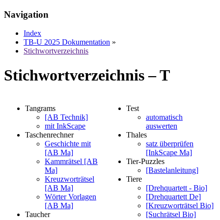
Navigation
Index
TB-U 2025 Dokumentation
»
Stichwortverzeichnis
Stichwortverzeichnis – T
Tangrams
Test
[AB Technik]
automatisch
mit InkScape
auswerten
Taschenrechner
Thales
Geschichte mit
satz überprüfen
[AB Ma]
[InkScape Ma]
Kammrätsel [AB
Tier-Puzzles
Ma]
[Bastelanleitung]
Kreuzworträtsel
Tiere
[AB Ma]
[Drehquartett - Bio]
Wörter Vorlagen
[Drehquartett De]
[AB Ma]
[Kreuzworträtsel Bio]
Taucher
[Suchrätsel Bio]