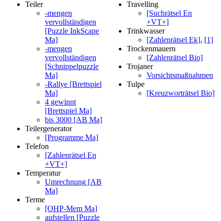
Teiler
Travelling
-mengen
[Suchrätsel En
vervollständigen
+VT+]
[Puzzle InkScape
Trinkwasser
Ma]
[Zahlenrätsel Ek]
,
[1]
-mengen
Trockenmauern
vervollständigen
[Zahlenrätsel Bio]
[Schnippelpuzzle
Trojaner
Ma]
Vorsichtsmaßnahmen
-Rallye [Brettspiel
Tulpe
Ma]
[Kreuzworträtsel Bio]
4 gewinnt
[Brettspiel Ma]
bis 3000 [AB Ma]
Teilergenerator
[Programme Ma]
Telefon
[Zahlenrätsel En
+VT+]
Temperatur
Umrechnung [AB
Ma]
Terme
[OHP-Mem Ma]
aufstellen [Puzzle