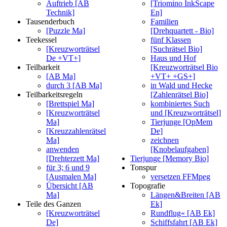
Auftrieb [AB
[Triomino InkScape
Technik]
En]
Tausenderbuch
Familien
[Puzzle Ma]
[Drehquartett - Bio]
Teekessel
fünf Klassen
[Kreuzworträtsel
[Suchrätsel Bio]
De +VT+]
Haus und Hof
Teilbarkeit
[Kreuzworträtsel Bio
[AB Ma]
+VT+ +GS+]
durch 3 [AB Ma]
in Wald und Hecke
Teilbarkeitsregeln
[Zahlenrätsel Bio]
[Brettspiel Ma]
kombiniertes Such
[Kreuzworträtsel
und [Kreuzworträtsel]
Ma]
Tierjunge [OpMem
[Kreuzzahlenrätsel
De]
Ma]
zeichnen
anwenden
[Knobelaufgaben]
[Drehterzett Ma]
Tierjunge [Memory Bio]
für 3; 6 und 9
Tonspur
[Ausmalen Ma]
versetzen FFMpeg
Übersicht [AB
Topografie
Ma]
Längen&Breiten [AB
Teile des Ganzen
Ek]
[Kreuzworträtsel
Rundflug« [AB Ek]
De]
Schiffsfahrt [AB Ek]