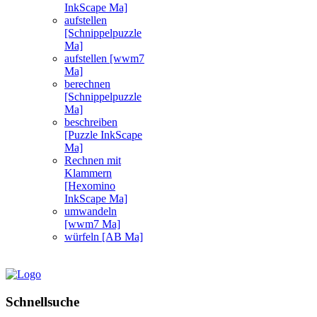
InkScape Ma]
aufstellen
[Schnippelpuzzle
Ma]
aufstellen [wwm7
Ma]
berechnen
[Schnippelpuzzle
Ma]
beschreiben
[Puzzle InkScape
Ma]
Rechnen mit
Klammern
[Hexomino
InkScape Ma]
umwandeln
[wwm7 Ma]
würfeln [AB Ma]
Schnellsuche