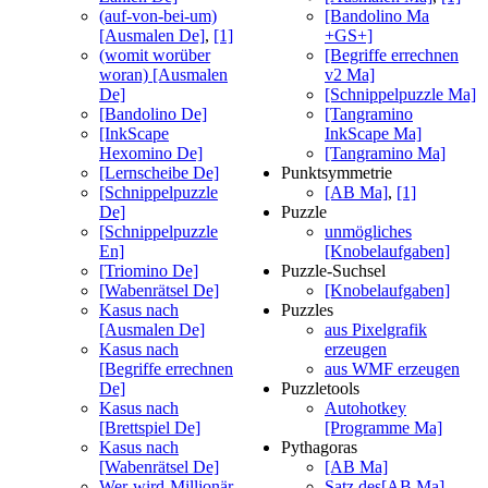
(auf-von-bei-um)
[Bandolino Ma
[Ausmalen De]
,
[1]
+GS+]
(womit worüber
[Begriffe errechnen
woran) [Ausmalen
v2 Ma]
De]
[Schnippelpuzzle Ma]
[Bandolino De]
[Tangramino
[InkScape
InkScape Ma]
Hexomino De]
[Tangramino Ma]
[Lernscheibe De]
Punktsymmetrie
[Schnippelpuzzle
[AB Ma]
,
[1]
De]
Puzzle
[Schnippelpuzzle
unmögliches
En]
[Knobelaufgaben]
[Triomino De]
Puzzle-Suchsel
[Wabenrätsel De]
[Knobelaufgaben]
Kasus nach
Puzzles
[Ausmalen De]
aus Pixelgrafik
Kasus nach
erzeugen
[Begriffe errechnen
aus WMF erzeugen
De]
Puzzletools
Kasus nach
Autohotkey
[Brettspiel De]
[Programme Ma]
Kasus nach
Pythagoras
[Wabenrätsel De]
[AB Ma]
Wer-wird-Millionär
Satz des[AB Ma]