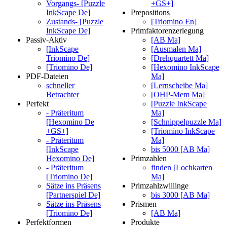
Vorgangs- [Puzzle
+GS+]
InkScape De]
Prepositions
Zustands- [Puzzle
[Triomino En]
InkScape De]
Primfaktorenzerlegung
Passiv-Aktiv
[AB Ma]
[InkScape
[Ausmalen Ma]
Triomino De]
[Drehquartett Ma]
[Triomino De]
[Hexomino InkScape
PDF-Dateien
Ma]
schneller
[Lernscheibe Ma]
Betrachter
[OHP-Mem Ma]
Perfekt
[Puzzle InkScape
- Präteritum
Ma]
[Hexomino De
[Schnippelpuzzle Ma]
+GS+]
[Triomino InkScape
- Präteritum
Ma]
[InkScape
bis 5000 [AB Ma]
Hexomino De]
Primzahlen
- Präteritum
finden [Lochkarten
[Triomino De]
Ma]
Sätze ins Präsens
Primzahlzwillinge
[Partnerspiel De]
bis 3000 [AB Ma]
Sätze ins Präsens
Prismen
[Triomino De]
[AB Ma]
Perfektformen
Produkte