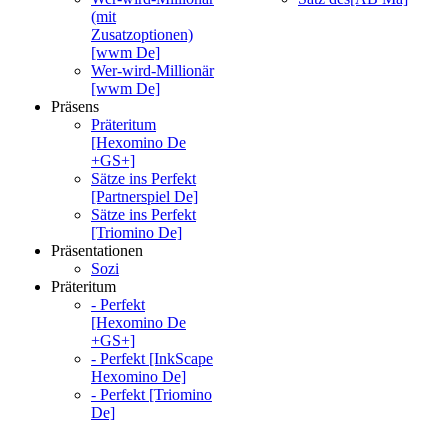
(mit
Zusatzoptionen)
[wwm De]
Wer-wird-Millionär
[wwm De]
Präsens
Präteritum
[Hexomino De
+GS+]
Sätze ins Perfekt
[Partnerspiel De]
Sätze ins Perfekt
[Triomino De]
Präsentationen
Sozi
Präteritum
- Perfekt
[Hexomino De
+GS+]
- Perfekt [InkScape
Hexomino De]
- Perfekt [Triomino
De]