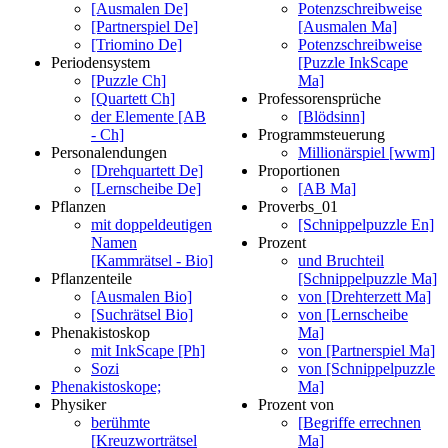
[Ausmalen De]
Potenzschreibweise
[Partnerspiel De]
[Ausmalen Ma]
[Triomino De]
Potenzschreibweise
Periodensystem
[Puzzle InkScape
[Puzzle Ch]
Ma]
[Quartett Ch]
Professorensprüche
der Elemente [AB
[Blödsinn]
- Ch]
Programmsteuerung
Personalendungen
Millionärspiel [wwm]
[Drehquartett De]
Proportionen
[Lernscheibe De]
[AB Ma]
Pflanzen
Proverbs_01
mit doppeldeutigen
[Schnippelpuzzle En]
Namen
Prozent
[Kammrätsel - Bio]
und Bruchteil
Pflanzenteile
[Schnippelpuzzle Ma]
[Ausmalen Bio]
von [Drehterzett Ma]
[Suchrätsel Bio]
von [Lernscheibe
Phenakistoskop
Ma]
mit InkScape [Ph]
von [Partnerspiel Ma]
Sozi
von [Schnippelpuzzle
Phenakistoskope;
Ma]
Physiker
Prozent von
berühmte
[Begriffe errechnen
[Kreuzworträtsel
Ma]