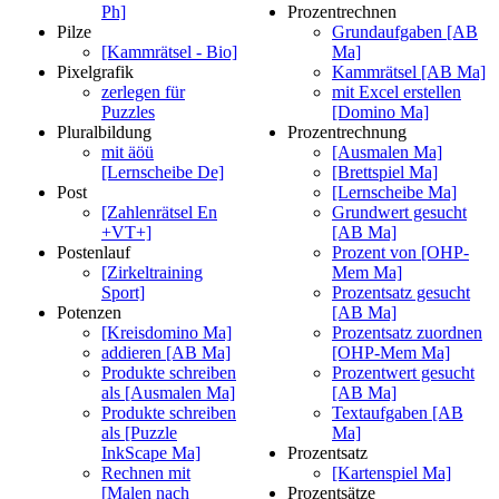
Ph]
Prozentrechnen
Pilze
Grundaufgaben [AB
[Kammrätsel - Bio]
Ma]
Pixelgrafik
Kammrätsel [AB Ma]
zerlegen für
mit Excel erstellen
Puzzles
[Domino Ma]
Pluralbildung
Prozentrechnung
mit äöü
[Ausmalen Ma]
[Lernscheibe De]
[Brettspiel Ma]
Post
[Lernscheibe Ma]
[Zahlenrätsel En
Grundwert gesucht
+VT+]
[AB Ma]
Postenlauf
Prozent von [OHP-
[Zirkeltraining
Mem Ma]
Sport]
Prozentsatz gesucht
Potenzen
[AB Ma]
[Kreisdomino Ma]
Prozentsatz zuordnen
addieren [AB Ma]
[OHP-Mem Ma]
Produkte schreiben
Prozentwert gesucht
als [Ausmalen Ma]
[AB Ma]
Produkte schreiben
Textaufgaben [AB
als [Puzzle
Ma]
InkScape Ma]
Prozentsatz
Rechnen mit
[Kartenspiel Ma]
[Malen nach
Prozentsätze