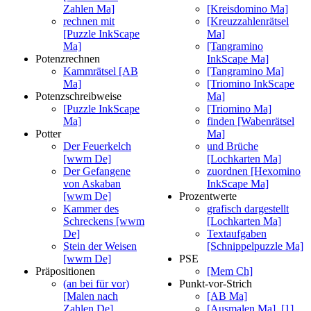
Zahlen Ma]
[Kreisdomino Ma]
rechnen mit
[Kreuzzahlenrätsel
[Puzzle InkScape
Ma]
Ma]
[Tangramino
Potenzrechnen
InkScape Ma]
Kammrätsel [AB
[Tangramino Ma]
Ma]
[Triomino InkScape
Potenzschreibweise
Ma]
[Puzzle InkScape
[Triomino Ma]
Ma]
finden [Wabenrätsel
Potter
Ma]
Der Feuerkelch
und Brüche
[wwm De]
[Lochkarten Ma]
Der Gefangene
zuordnen [Hexomino
von Askaban
InkScape Ma]
[wwm De]
Prozentwerte
Kammer des
grafisch dargestellt
Schreckens [wwm
[Lochkarten Ma]
De]
Textaufgaben
Stein der Weisen
[Schnippelpuzzle Ma]
[wwm De]
PSE
Präpositionen
[Mem Ch]
(an bei für vor)
Punkt-vor-Strich
[Malen nach
[AB Ma]
Zahlen De]
[Ausmalen Ma]
,
[1]