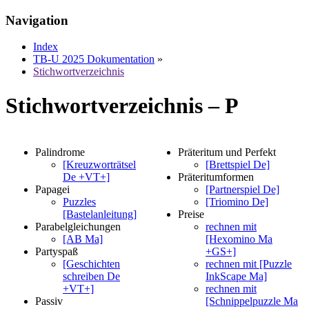
Navigation
Index
TB-U 2025 Dokumentation
»
Stichwortverzeichnis
Stichwortverzeichnis – P
Palindrome
Präteritum und Perfekt
[Kreuzworträtsel
[Brettspiel De]
De +VT+]
Präteritumformen
Papagei
[Partnerspiel De]
Puzzles
[Triomino De]
[Bastelanleitung]
Preise
Parabelgleichungen
rechnen mit
[AB Ma]
[Hexomino Ma
Partyspaß
+GS+]
[Geschichten
rechnen mit [Puzzle
schreiben De
InkScape Ma]
+VT+]
rechnen mit
Passiv
[Schnippelpuzzle Ma