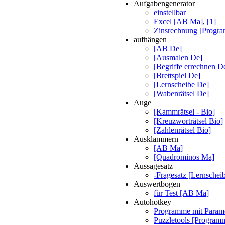
Aufgabengenerator
einstellbar
Excel [AB Ma]
,
[1]
Zinsrechnung [Progr
aufhängen
[AB De]
[Ausmalen De]
[Begriffe errechnen D
[Brettspiel De]
[Lernscheibe De]
[Wabenrätsel De]
Auge
[Kammrätsel - Bio]
[Kreuzworträtsel Bio]
[Zahlenrätsel Bio]
Ausklammern
[AB Ma]
[Quadrominos Ma]
Aussagesatz
-Fragesatz [Lernschei
Auswertbogen
für Test [AB Ma]
Autohotkey
Programme mit Parame
Puzzletools [Program