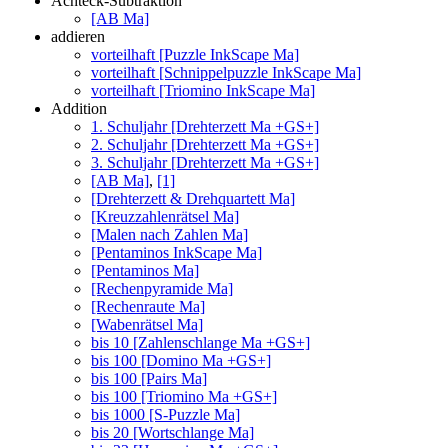
Achteck-Subtraktion
[AB Ma]
addieren
vorteilhaft [Puzzle InkScape Ma]
vorteilhaft [Schnippelpuzzle InkScape Ma]
vorteilhaft [Triomino InkScape Ma]
Addition
1. Schuljahr [Drehterzett Ma +GS+]
2. Schuljahr [Drehterzett Ma +GS+]
3. Schuljahr [Drehterzett Ma +GS+]
[AB Ma]
,
[1]
[Drehterzett & Drehquartett Ma]
[Kreuzzahlenrätsel Ma]
[Malen nach Zahlen Ma]
[Pentaminos InkScape Ma]
[Pentaminos Ma]
[Rechenpyramide Ma]
[Rechenraute Ma]
[Wabenrätsel Ma]
bis 10 [Zahlenschlange Ma +GS+]
bis 100 [Domino Ma +GS+]
bis 100 [Pairs Ma]
bis 100 [Triomino Ma +GS+]
bis 1000 [S-Puzzle Ma]
bis 20 [Wortschlange Ma]