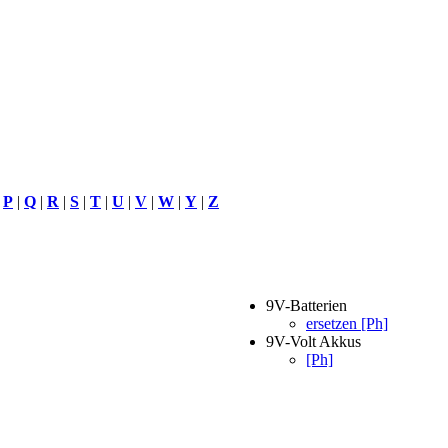
|
P
|
Q
|
R
|
S
|
T
|
U
|
V
|
W
|
Y
|
Z
9V-Batterien
ersetzen [Ph]
9V-Volt Akkus
[Ph]