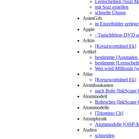
Lernscheiben [Sozi M
mit Sozi erstellen
schnelle Übung
AnimGifs
in Einzelbilder zerleg
Apple
- Tauschbörse-DVD a
Arktis
[Kreuzworträtsel Ek]
Artikel
bestimmte [Ausmalen
bestimmte [Lernschei
Wer-wird-Millionär 
Atlas
[Kreuzworträtsel Ek]
Atombaukasten
nach Bohr [InkScape 
Atommodell
Bohrsches [InkScape 
Atommodelle
[Triomino Ch]
Atomphysik
Atommodelle [OHP-
Audios
schneiden