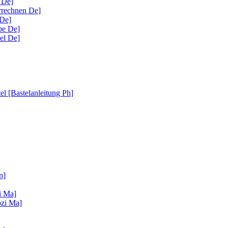
 De]
errechnen De]
 De]
be De]
el De]
l [Bastelanleitung Ph]
n]
i Ma]
ozi Ma]