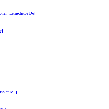
ionen [Lernscheibe De]
e]
tsblatt Mu]