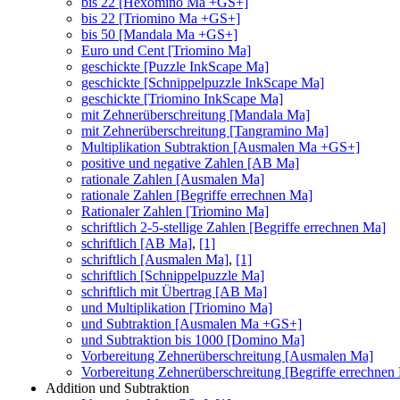
bis 22 [Hexomino Ma +GS+]
bis 22 [Triomino Ma +GS+]
bis 50 [Mandala Ma +GS+]
Euro und Cent [Triomino Ma]
geschickte [Puzzle InkScape Ma]
geschickte [Schnippelpuzzle InkScape Ma]
geschickte [Triomino InkScape Ma]
mit Zehnerüberschreitung [Mandala Ma]
mit Zehnerüberschreitung [Tangramino Ma]
Multiplikation Subtraktion [Ausmalen Ma +GS+]
positive und negative Zahlen [AB Ma]
rationale Zahlen [Ausmalen Ma]
rationale Zahlen [Begriffe errechnen Ma]
Rationaler Zahlen [Triomino Ma]
schriftlich 2-5-stellige Zahlen [Begriffe errechnen Ma]
schriftlich [AB Ma]
,
[1]
schriftlich [Ausmalen Ma]
,
[1]
schriftlich [Schnippelpuzzle Ma]
schriftlich mit Übertrag [AB Ma]
und Multiplikation [Triomino Ma]
und Subtraktion [Ausmalen Ma +GS+]
und Subtraktion bis 1000 [Domino Ma]
Vorbereitung Zehnerüberschreitung [Ausmalen Ma]
Vorbereitung Zehnerüberschreitung [Begriffe errechnen
Addition und Subtraktion