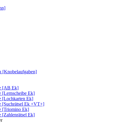
nn]
en [Knobelaufgaben]
e [AB Ek]
e [Lernscheibe Ek]
e [Lochkarten Ek]
e [Suchrätsel Ek +VT+]
e [Triomino Ek]
 [Zahlenrätsel Ek]
er