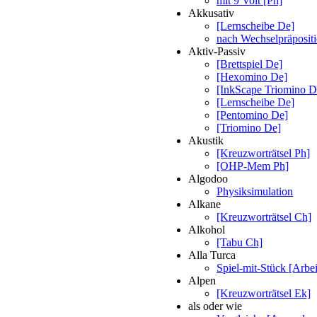
mit 9 Volt [Ph]
Akkusativ
[Lernscheibe De]
nach Wechselpräposit
Aktiv-Passiv
[Brettspiel De]
[Hexomino De]
[InkScape Triomino D
[Lernscheibe De]
[Pentomino De]
[Triomino De]
Akustik
[Kreuzworträtsel Ph]
[OHP-Mem Ph]
Algodoo
Physiksimulation
Alkane
[Kreuzworträtsel Ch]
Alkohol
[Tabu Ch]
Alla Turca
Spiel-mit-Stück [Arbei
Alpen
[Kreuzworträtsel Ek]
als oder wie