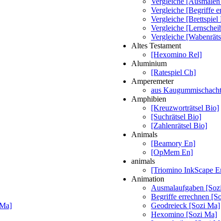
Vergleiche [Ausmalen
Vergleiche [Begriffe 
Vergleiche [Brettspiel
Vergleiche [Lernschei
Vergleiche [Wabenräts
Altes Testament
[Hexomino Rel]
Aluminium
[Ratespiel Ch]
Amperemeter
aus Kaugummischachte
Amphibien
[Kreuzworträtsel Bio]
[Suchrätsel Bio]
[Zahlenrätsel Bio]
Animals
[Beamory En]
[OpMem En]
animals
[Triomino InkScape E
Animation
Ausmalaufgaben [Soz
Begriffe errechnen [S
 Ma]
Geodreieck [Sozi Ma]
Hexomino [Sozi Ma]