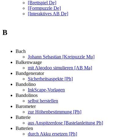
[Brettspiel De]
[Formpuzzle De]
[Interaktives AB De]
B
Bach
Johann Sebastian [Kreipuzzle Mu]
Balkenwaage
mit Algodoo simulieren [AB Ma]
Bandgenerator
Sicherheitsaspekte [Ph]
Bandolino
InkScape-Vorlagen
Bandolinos
selbst herstellen
Barometer
zur Höhenbestimmung [Ph]
Batterie
aus Anspitzerdose [Bastelanleitung Ph]
Batterien
durch Akku ersetzen [Ph]