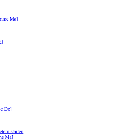
amme Ma]
e]
be De]
tern starten
me Ma]