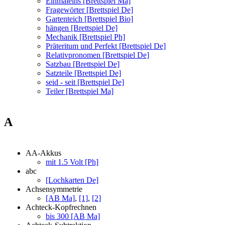
Einmaleins [Brettspiel Ma]
Fragewörter [Brettspiel De]
Gartenteich [Brettspiel Bio]
hängen [Brettspiel De]
Mechanik [Brettspiel Ph]
Präteritum und Perfekt [Brettspiel De]
Relativpronomen [Brettspiel De]
Satzbau [Brettspiel De]
Satzteile [Brettspiel De]
seid - seit [Brettspiel De]
Teiler [Brettspiel Ma]
A
AA-Akkus
mit 1.5 Volt [Ph]
abc
[Lochkarten De]
Achsensymmetrie
[AB Ma]
,
[1]
,
[2]
Achteck-Kopfrechnen
bis 300 [AB Ma]