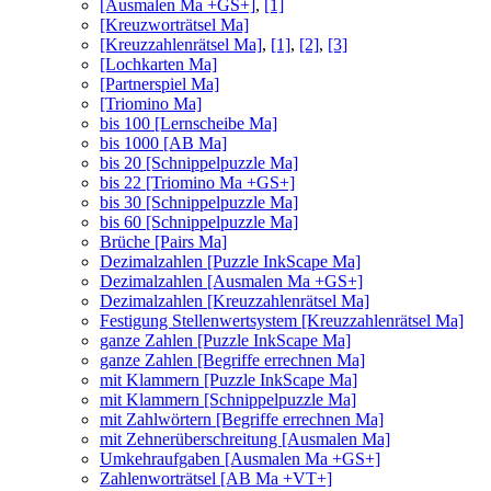
[Ausmalen Ma +GS+]
,
[1]
[Kreuzworträtsel Ma]
[Kreuzzahlenrätsel Ma]
,
[1]
,
[2]
,
[3]
[Lochkarten Ma]
[Partnerspiel Ma]
[Triomino Ma]
bis 100 [Lernscheibe Ma]
bis 1000 [AB Ma]
bis 20 [Schnippelpuzzle Ma]
bis 22 [Triomino Ma +GS+]
bis 30 [Schnippelpuzzle Ma]
bis 60 [Schnippelpuzzle Ma]
Brüche [Pairs Ma]
Dezimalzahlen [Puzzle InkScape Ma]
Dezimalzahlen [Ausmalen Ma +GS+]
Dezimalzahlen [Kreuzzahlenrätsel Ma]
Festigung Stellenwertsystem [Kreuzzahlenrätsel Ma]
ganze Zahlen [Puzzle InkScape Ma]
ganze Zahlen [Begriffe errechnen Ma]
mit Klammern [Puzzle InkScape Ma]
mit Klammern [Schnippelpuzzle Ma]
mit Zahlwörtern [Begriffe errechnen Ma]
mit Zehnerüberschreitung [Ausmalen Ma]
Umkehraufgaben [Ausmalen Ma +GS+]
Zahlenworträtsel [AB Ma +VT+]