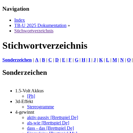
Navigation
Index
TB-U 2025 Dokumentation
»
Stichwortverzeichnis
Stichwortverzeichnis
Sonderzeichen
|
A
|
B
|
C
|
D
|
E
|
F
|
G
|
H
|
I
|
J
|
K
|
L
|
M
|
N
|
O
Sonderzeichen
1.5-Volt Akkus
[Ph]
3d-Effekt
Stereogramme
4-gewinnt
aktiv-passiv [Brettspiel De]
als-wie [Brettspiel De]
dass - das [Brettspiel De]