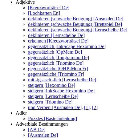
Adjektive
[Kreuzworträtsel De]
[Lochkarten En]
deklinieren (schwache Beugung) [Ausmalen De]
deklinieren (schwache Beugung) [Brettspiel De]
deklinieren (schwache Beugung) [Lernscheibe De]
deklinieren [Lernscheibe De]
erkennen [Kreuzworträtsel De]
gegensätzlich [InkScape Hexomino De]
gegensätzlich [OpMem De]
gegensätzlich [Tangramino De]
gegensätzlich [Triomino De]
gegensätzliche [OHP-Mem Fr]
gegensätzliche [Triomino Fr]
mit -ig -isch -lich [Lernscheibe De]
steigern [Hexomino De]
steigern [InkScape Hexomino De]
steigern [Lernscheibe De]
steigern [Triomino De]
und Verben [Ausmalen De]
,
[1]
,
[2]
Adler
Puzzles [Bastelanleitung]
Adverbiale Bestimmungen
[AB De]
[Ausmalen De]