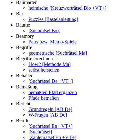
Baumarten
heimische [Kreuzworträtsel Bio +VT+]
Bär
Puzzles [Bastelanleitung]
Bäume
[Suchrätsel Bio]
Beamory
Pairs bzw. Memo-Spiele
Begriffe
geometrische [Suchrätsel Ma]
Begriffe errechnen
How2 [Methode Ma]
selbst herstellen
Behälter
[Suchrätsel De +VT+]
Bemaßung
bemaßten Pfad ergänzen
Pfade bemaßen
Bericht
Grundregeln [AB De]
W-Fragen [AB De]
Berufe
[Suchrätsel En +VT+]
[Suchrätsel]
[Zahlenrätsel En +VT+]