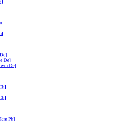
a]
en
uf
 De]
be De]
[wwm De]
Ch]
Ch]
Mem Ph]